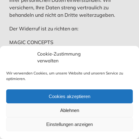
versichern, Ihre Daten streng vertraulich zu
behandeln und nicht an Dritte weiterzugeben.
Der Widerruf ist zu richten an:
MAGIC CONCEPTS
Willi Auerbach
Cookie-Zustimmung
Hildastr. 3
verwalten
D-79183 Waldkirch
E-Mail:
info@magic-concepts.de
Wir verwenden Cookies, um unsere Website und unseren Service zu
optimieren.
Widerrufsfolgen
Cookies akzeptieren
Im Falle eines wirksamen Widerrufs sind die
beiderseits empfangenen Leistungen
Ablehnen
zurückzugewähren und ggf. gezogene Nutzungen
(z. B. Zinsen) herauszugeben. Können Sie uns die
Einstellungen anzeigen
empfangene Leistung sowie Nutzungen (z. B.
Gebrauchsvorteile) nicht oder teilweise nicht oder